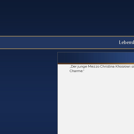
Lebens
„Der junge Mezzo Christina Khosrowi si
Charme.“