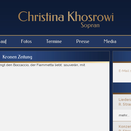
lauf
Fotos
Termine
Presse
Media
Kronen Zeitung
ngt den Boccaccio, der Fiammetta liebt: souverän, mit
E-Mail 
Lieder
R. Stra
mehr...
Konzer