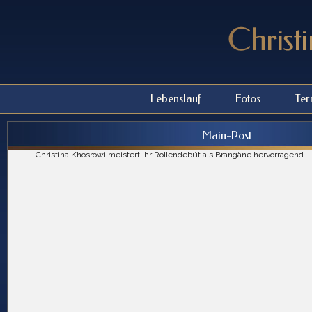
Lebenslauf
Fotos
Ter
Main-Post
Christina Khosrowi meistert ihr Rollendebüt als Brangäne hervorragend.